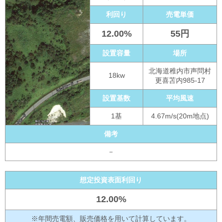
利回り
売電単価
12.00%
55円
設置容量
場所
北海道稚内市声問村
18kw
更喜苫内985-17
設置基数
平均風速
1基
4.67m/s(20m地点)
備考
－
想定投資表面利回り
12.00%
※年間売電額、販売価格を用いて計算しています。