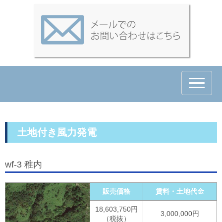
N
a
v
i
g
a
t
土地付き風力発電
i
o
n
wf-3 稚内
販売価格
賃料・土地代金
18,603,750円
3,000,000円
（税抜）