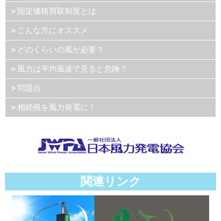
＞
固定価格買取制度とは
＞
こんな方にオススメ
＞
どのくらいの風が必要？
＞
風力は平均風速で見ると危険？
＞
問題点
＞
相続税を風力発電に！
関連リンク