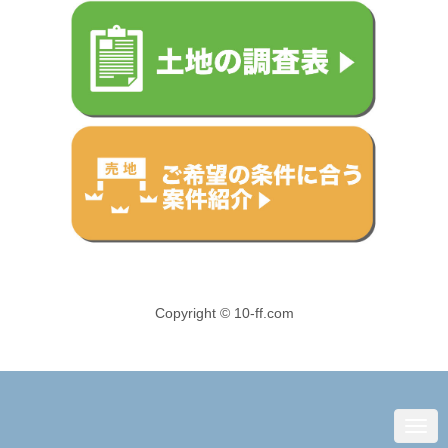
Copyright © 10-ff.com
N
a