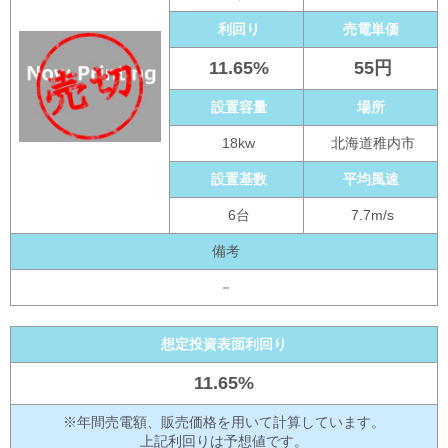
利回り
売電単価
11.65%
55円
設置容量
場所
18kw
北海道稚内市
設置基数
平均風速
6台
7.7m/s
備考
－
想定投資表面利回り
11.65%
※年間売電額、販売価格を用いて計算しています。
上記利回りは予想値です。