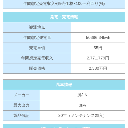
年間想定売電収入÷販売価格×100＝利回り(%)
発電・売電情報
観測地点
年間想定発電量
50396.34kwh
売電単価
55円
年間想定売電収入
2,771,779円
販売価格
2,380万円
風車情報
メーカー
風JIN
最大出力
3kw
製品保証
20年（メンテナンス加入）