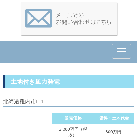
N
a
v
i
g
a
t
土地付き風力発電
i
o
n
北海道稚内市L-1
販売価格
賃料・土地代金
2,380万円（税
300万円
抜）