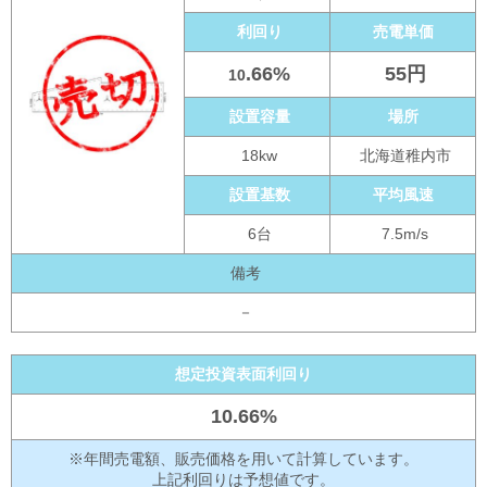
利回り
売電単価
.66%
55円
10
設置容量
場所
18kw
北海道稚内市
設置基数
平均風速
6台
7.5m/s
備考
－
想定投資表面利回り
10.66%
※年間売電額、販売価格を用いて計算しています。
上記利回りは予想値です。