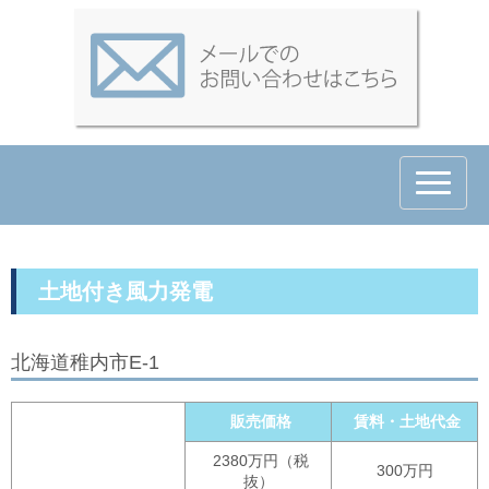
N
a
v
i
g
a
t
土地付き風力発電
i
o
n
北海道稚内市E-1
販売価格
賃料・土地代金
2380万円（税
300万円
抜）