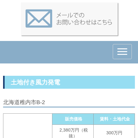
N
a
v
i
g
a
t
土地付き風力発電
i
o
n
北海道稚内市B-2
販売価格
賃料・土地代金
2,380万円（税
300万円
抜）