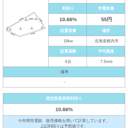
利回り
売電単価
10.66%
55円
設置容量
場所
18kw
北海道稚内市
設置基数
平均風速
6台
7.5m/s
備考
－
想定投資表面利回り
10.66%
※年間売電額、販売価格を用いて計算しています。
上記利回りは予想値です。