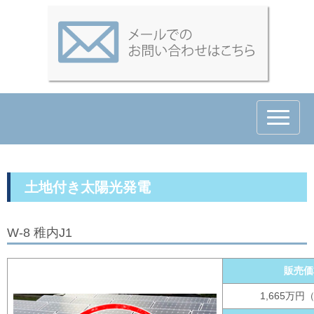
N
a
v
i
g
a
t
土地付き太陽光発電
i
o
n
W-8 稚内J1
販売価
1,665万円