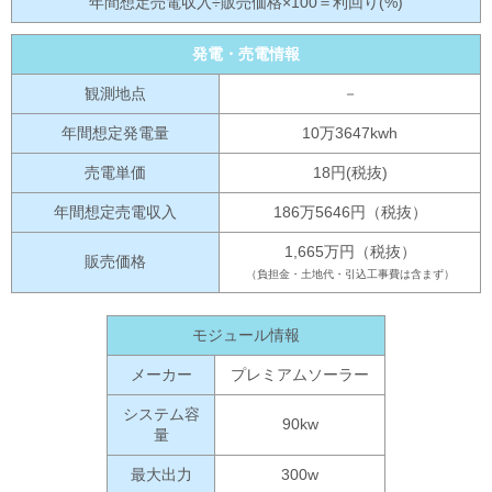
年間想定売電収入÷販売価格×100＝利回り(%)
発電・売電情報
観測地点
－
年間想定発電量
10万3647kwh
売電単価
18円(税抜)
年間想定売電収入
186万5646円（税抜）
1,665万円（税抜）
販売価格
（負担金・土地代・引込工事費は含まず）
モジュール情報
メーカー
プレミアムソーラー
システム容
90kw
量
最大出力
300w