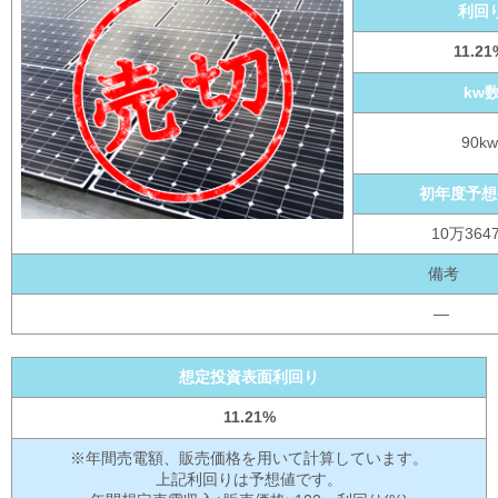
利回
11.21
kw
90kw
初年度予想
10万364
備考
―
想定投資表面利回り
11.21%
※年間売電額、販売価格を用いて計算しています。
上記利回りは予想値です。