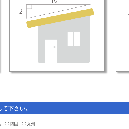
して下さい。
国
四国
九州