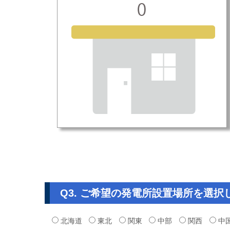
Q3. ご希望の発電所設置場所を選択
北海道
東北
関東
中部
関西
中