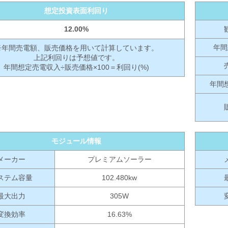
想定投資表面利回り
12.00%
年間
※年間売電額、販売価格を用いて計算しています。
上記利回りは予想値です。
年間想定売電収入÷販売価格×100＝利回り(%)
年間
モジュール情報
メーカー
プレミアムソーラー
ステム容量
102.480kw
最大出力
305W
変換効率
16.63%