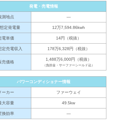
発電・売電情報
観測地点
―
想定発電量
12万7,594.86kwh
売電単価
14円（税抜）
想定売電収入
178万6,328円（税抜）
1,488万6,000円（税抜）
販売価格
（負担金・サーファーシールド込）
パワーコンディショナー情報
メーカー
ファーウェイ
最大容量
49.5kw
変換効率
―