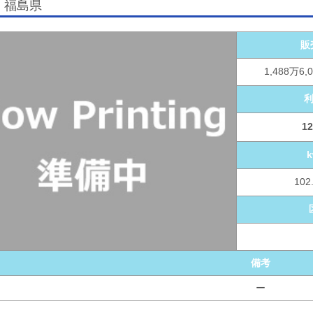
3 福島県
販
1,488万6
12
102
備考
ー