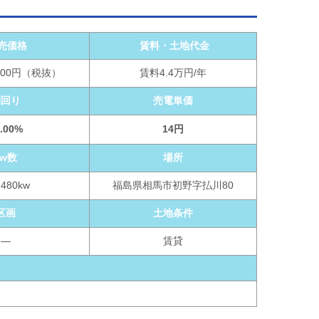
売価格
賃料・土地代金
,000円（税抜）
賃料4.4万円/年
利回り
売電単価
.00%
14円
kw数
場所
.480kw
福島県相馬市初野字払川80
区画
土地条件
―
賃貸