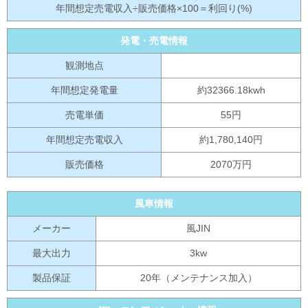
年間想定売電収入÷販売価格×100＝利回り(%)
発電・売電情報
観測地点
年間想定発電量
約32366.18kwh
売電単価
55円
年間想定売電収入
約1,780,140円
販売価格
2070万円
風車情報
メーカー
風JIN
最大出力
3kw
製品保証
20年（メンテナンス加入）