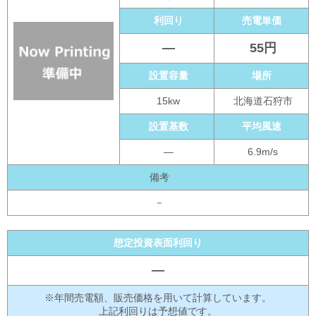
利回り
売電単価
―
55円
設置容量
場所
15kw
北海道石狩市
設置基数
平均風速
―
6.9m/s
備考
－
想定投資表面利回り
―
※年間売電額、販売価格を用いて計算しています。
上記利回りは予想値です。