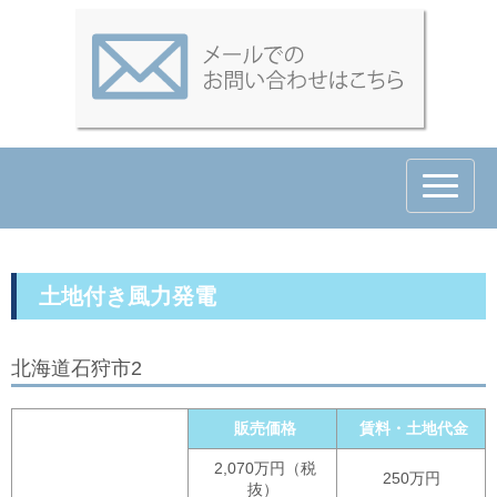
N
a
v
i
g
a
t
土地付き風力発電
i
o
n
北海道石狩市2
販売価格
賃料・土地代金
2,070万円（税
250万円
抜）