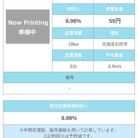
利回り
売電単価
8.98%
55円
設置容量
場所
18kw
北海道石狩市
設置基数
平均風速
6台
6.9m/s
備考
－
想定投資表面利回り
8.98%
※年間売電額、販売価格を用いて計算しています。
上記利回りは予想値です。