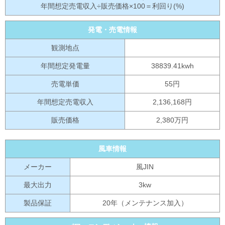
年間想定売電収入÷販売価格×100＝利回り(%)
発電・売電情報
観測地点
年間想定発電量
38839.41kwh
売電単価
55円
年間想定売電収入
2,136,168円
販売価格
2,380万円
風車情報
メーカー
風JIN
最大出力
3kw
製品保証
20年（メンテナンス加入）