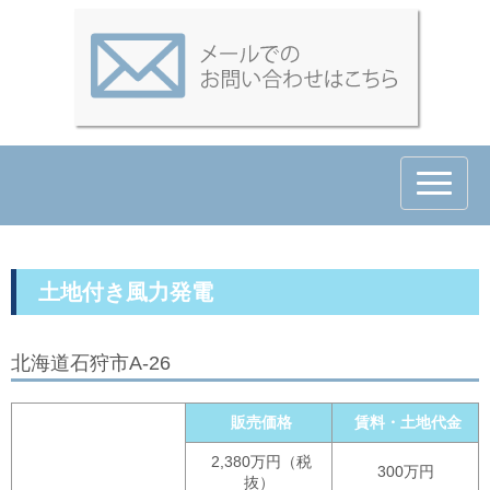
N
a
v
i
g
a
t
土地付き風力発電
i
o
n
北海道石狩市A-26
販売価格
賃料・土地代金
2,380万円（税
300万円
抜）