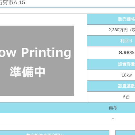
狩市A-15
販売価
2,380万円（
利回り
8.98%
設置容
18kw
設置基
6台
備考
－