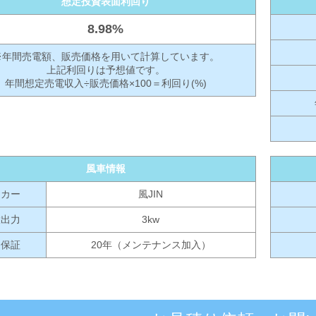
想定投資表面利回り
8.98%
※年間売電額、販売価格を用いて計算しています。
上記利回りは予想値です。
年間想定売電収入÷販売価格×100＝利回り(%)
風車情報
ーカー
風JIN
大出力
3kw
品保証
20年（メンテナンス加入）