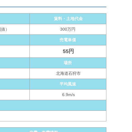
格
賃料・土地代金
税抜）
300万円
売電単価
55円
量
場所
北海道石狩市
数
平均風速
6.9m/s