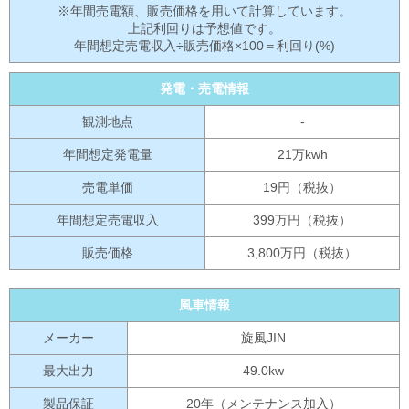
※年間売電額、販売価格を用いて計算しています。
上記利回りは予想値です。
年間想定売電収入÷販売価格×100＝利回り(%)
発電・売電情報
観測地点
-
年間想定発電量
21万kwh
売電単価
19円（税抜）
年間想定売電収入
399万円（税抜）
販売価格
3,800万円（税抜）
風車情報
メーカー
旋風JIN
最大出力
49.0kw
製品保証
20年（メンテナンス加入）