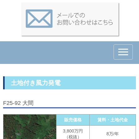
N
a
v
i
g
a
t
土地付き風力発電
i
o
n
F25-92 大間
販売価格
賃料・土地代金
3,800万円
8万/年
（税抜）