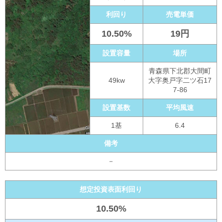
利回り
売電単価
10.50%
19円
設置容量
場所
青森県下北郡大間町
49kw
大字奥戸字二ツ石17
7-86
設置基数
平均風速
1基
6.4
備考
－
想定投資表面利回り
10.50%