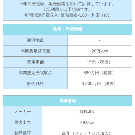
※年間売電額、販売価格を用いて計算しています。
上記利回りは予想値です。
年間想定売電収入÷販売価格×100＝利回り(%)
発電・売電情報
観測地点
-
年間想定発電量
20万kwh
売電単価
19円（税抜）
年間想定売電収入
380万円（税抜）
販売価格
3,800万円（税抜）
風車情報
メーカー
旋風JIN
最大出力
49.0kw
製品保証
20年（メンテナンス加入）