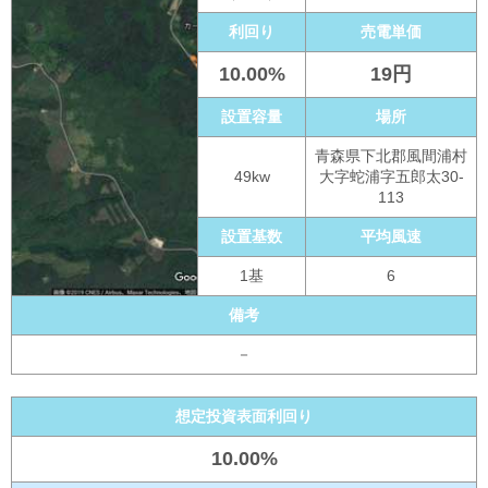
利回り
売電単価
10.00%
19円
設置容量
場所
青森県下北郡風間浦村
49kw
大字蛇浦字五郎太30-
113
設置基数
平均風速
1基
6
備考
－
想定投資表面利回り
10.00%