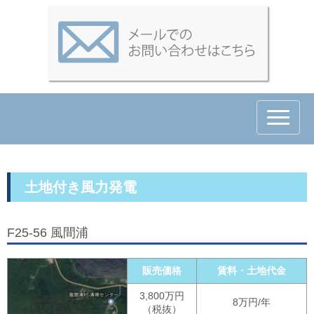
N
a
v
i
g
a
t
土地付き風力発電
i
o
n
F25-56 風間浦
販売価格
賃料・土地代金
3,800万円
8万円/年
（税抜）