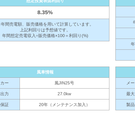
想定投資表面利回り
8.35%
※年間売電額、販売価格を用いて計算しています。
上記利回りは予想値です。
年間想定売電収入÷販売価格×100＝利回り(%)
年
風車情報
ーカー
風JIN25号
メー
大出力
27.0kw
最大
品保証
20年（メンテナンス加入）
製品