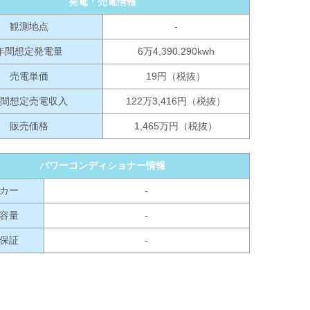
発電・売電情報
観測地点
-
年間想定発電量
6万4,390.290kwh
売電単価
19円（税抜）
間想定売電収入
122万3,416円（税抜）
販売価格
1,465万円（税抜）
パワーコンディショナー情報
カー
-
容量
-
保証
-