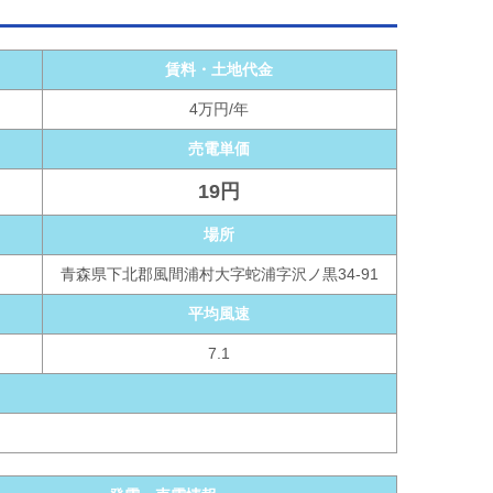
賃料・土地代金
4万円/年
売電単価
19円
場所
青森県下北郡風間浦村大字蛇浦字沢ノ黒34-91
平均風速
7.1