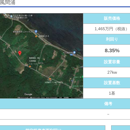
5 風間浦
販売価格
1,465万円（税抜）
利回り
8.35%
設置容量
27kw
設置基数
1基
備考
－