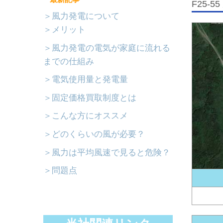
F25-5
＞風力発電について
＞メリット
＞風力発電の電気が家庭に流れる
までの仕組み
＞電気使用量と発電量
＞固定価格買取制度とは
＞こんな方にオススメ
＞どのくらいの風が必要？
＞風力は平均風速で見ると危険？
＞問題点