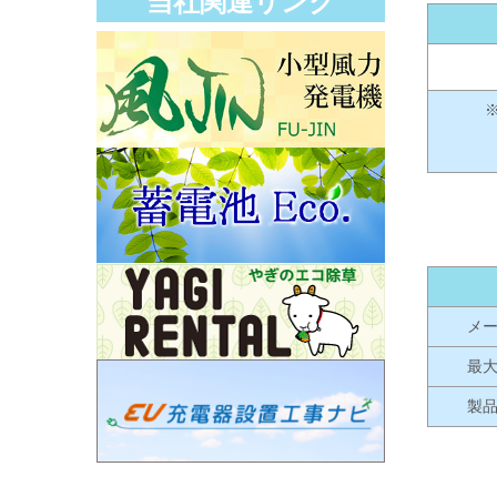
当社関連リンク
メ
最
製