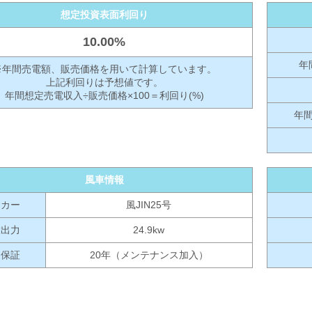
想定投資表面利回り
10.00%
年
※年間売電額、販売価格を用いて計算しています。
上記利回りは予想値です。
年間想定売電収入÷販売価格×100＝利回り(%)
年
風車情報
ーカー
風JIN25号
大出力
24.9kw
品保証
20年（メンテナンス加入）