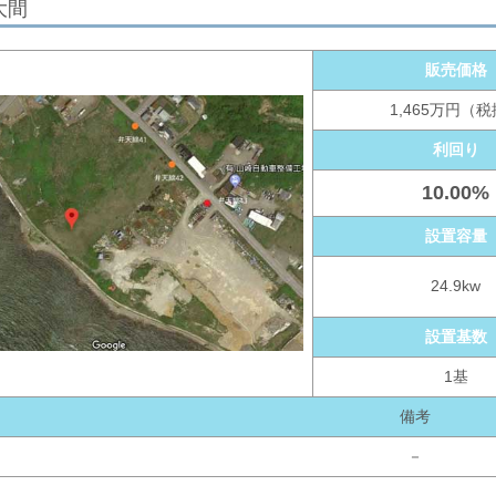
 大間
販売価格
1,465万円（
利回り
10.00%
設置容量
24.9kw
設置基数
1基
備考
－