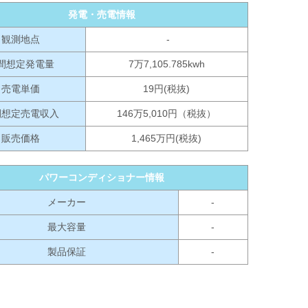
発電・売電情報
観測地点
-
間想定発電量
7万7,105.785kwh
売電単価
19円(税抜)
間想定売電収入
146万5,010円（税抜）
販売価格
1,465万円(税抜)
パワーコンディショナー情報
メーカー
-
最大容量
-
製品保証
-