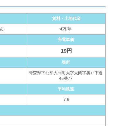
賃料・土地代金
税抜）
4万/年
売電単価
19円
場所
青森県下北郡大間町大字大間字奥戸下道
45番77
平均風速
7.6