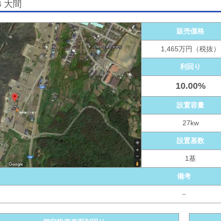
14 大間
販売価格
1,465万円（税抜）
利回り
10.00%
設置容量
27kw
設置基数
1基
備考
－