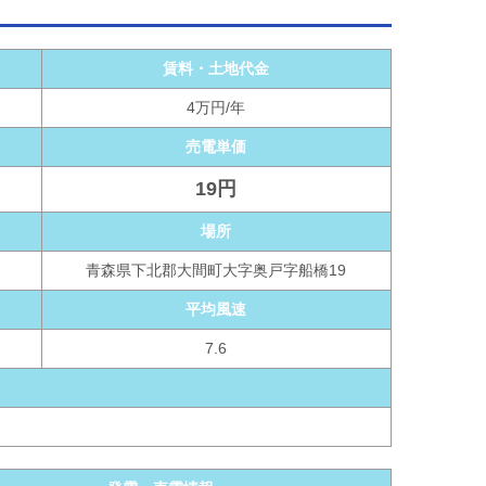
賃料・土地代金
4万円/年
売電単価
19円
場所
青森県下北郡大間町大字奥戸字船橋19
平均風速
7.6