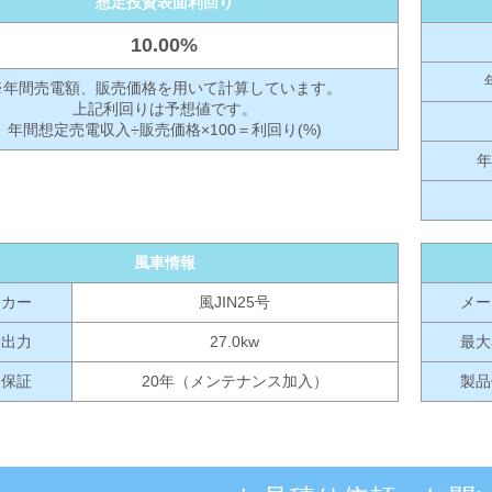
想定投資表面利回り
10.00%
※年間売電額、販売価格を用いて計算しています。
上記利回りは予想値です。
年間想定売電収入÷販売価格×100＝利回り(%)
年
風車情報
ーカー
風JIN25号
メー
大出力
27.0kw
最大
品保証
20年（メンテナンス加入）
製品