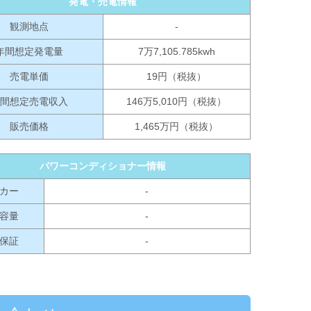
発電・売電情報
観測地点
-
年間想定発電量
7万7,105.785kwh
売電単価
19円（税抜）
間想定売電収入
146万5,010円（税抜）
販売価格
1,465万円（税抜）
パワーコンディショナー情報
カー
-
容量
-
保証
-